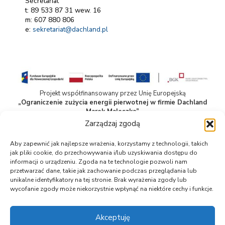
Secretariat
t: 89 533 87 31 wew. 16
m: 607 880 806
e:
sekretariat@dachland.pl
Projekt współfinansowany przez Unię Europejską
„Ograniczenie zużycia energii pierwotnej w firmie Dachland
Marek Maleszka”
Projekt realizowany w ramach Programu Fundusze Europejskie
Zarządzaj zgodą
dla Nowoczesnej Gospodarki 2021–2027.
Całkowita wartość projektu: 1 771 000,00 PLN
Aby zapewnić jak najlepsze wrażenia, korzystamy z technologii, takich
Wkład Funduszy Europejskich: 966 900,00 PLN
jak pliki cookie, do przechowywania i/lub uzyskiwania dostępu do
Więcej informacji znajduje się w zakładce „Dofinansowanie”.
informacji o urządzeniu. Zgoda na te technologie pozwoli nam
przetwarzać dane, takie jak zachowanie podczas przeglądania lub
unikalne identyfikatory na tej stronie. Brak wyrażenia zgody lub
wycofanie zgody może niekorzystnie wpłynąć na niektóre cechy i funkcje.
Akceptuję
We are using cookies to give you the best experience on our