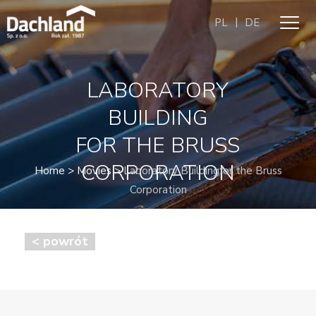
|
PL
DE
LABORATORY
BUILDING
FOR THE BRUSS
CORPORATION
Home
>
Movies
>
Laboratory Buildingfor the Bruss
Corporation
< powrót