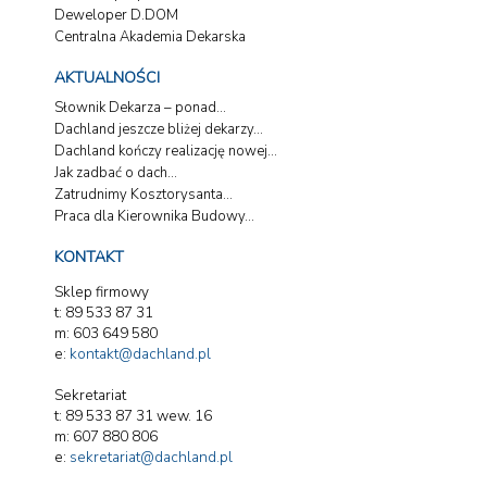
Deweloper D.DOM
Centralna Akademia Dekarska
AKTUALNOŚCI
Słownik Dekarza – ponad...
Dachland jeszcze bliżej dekarzy...
Dachland kończy realizację nowej...
Jak zadbać o dach...
Zatrudnimy Kosztorysanta...
Praca dla Kierownika Budowy...
KONTAKT
Sklep firmowy
t: 89 533 87 31
m: 603 649 580
e:
kontakt@dachland.pl
Sekretariat
t: 89 533 87 31 wew. 16
m: 607 880 806
e:
sekretariat@dachland.pl