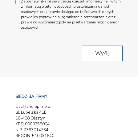
Zapoznałem(-am) się z treścią klauzuli informacyjnej, w tym
z informacją o celu i sposobach przetwarzania danych
osobowych oraz prawie dostępu do treści swoich danych,
prawie ich poprawiania, ograniczenia przetwarzania oraz
prawie do wycofania zgody na przetwarzanie moich danych
osobowych.
SIEDZIBA FIRMY
Dachland Sp. z o.o.
ul. Lubelska 41E
10-408 Olsztyn
KRS: 0000259004,
NIP: 7393014734,
REGON: 510031840