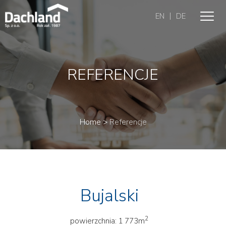
|
EN
DE
REFERENCJE
Home
>
Referencje
Bujalski
2
powierzchnia: 1 773m