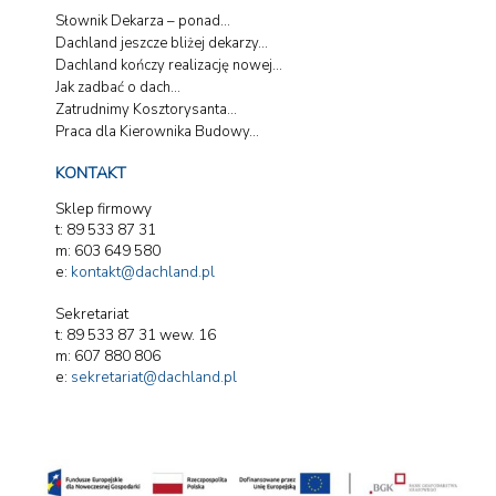
Słownik Dekarza – ponad...
Dachland jeszcze bliżej dekarzy...
Dachland kończy realizację nowej...
Jak zadbać o dach...
Zatrudnimy Kosztorysanta...
Praca dla Kierownika Budowy...
KONTAKT
Sklep firmowy
t: 89 533 87 31
m: 603 649 580
e:
kontakt@dachland.pl
Sekretariat
t: 89 533 87 31 wew. 16
m: 607 880 806
e:
sekretariat@dachland.pl