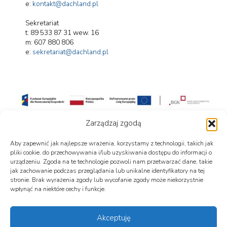
e:
kontakt@dachland.pl
Sekretariat
t: 89 533 87 31 wew. 16
m: 607 880 806
e:
sekretariat@dachland.pl
Projekt współfinansowany przez Unię Europejską
Zarządzaj zgodą
„Ograniczenie zużycia energii pierwotnej w firmie Dachland Marek Maleszka”
Projekt realizowany w ramach Programu Fundusze Europejskie dla Nowoczesnej
Gospodarki 2021–2027.
Aby zapewnić jak najlepsze wrażenia, korzystamy z technologii, takich jak
Całkowita wartość projektu: 1 771 000,00 PLN
Wkład Funduszy Europejskich: 966 900,00 PLN
pliki cookie, do przechowywania i/lub uzyskiwania dostępu do informacji o
Więcej informacji znajduje się w zakładce „Dofinansowanie”.
urządzeniu. Zgoda na te technologie pozwoli nam przetwarzać dane, takie
jak zachowanie podczas przeglądania lub unikalne identyfikatory na tej
stronie. Brak wyrażenia zgody lub wycofanie zgody może niekorzystnie
wpłynąć na niektóre cechy i funkcje.
Akceptuję
Używamy ciasteczek, aby zapewnić najlepszą jakość korzystania