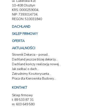
ul. Lubelska 41E
10-408 Olsztyn
KRS: 0000259004,
NIP: 7393014734,
REGON: 510031840
DACHLAND
SKLEP FIRMOWY
OFERTA
AKTUALNOŚCI
Słownik Dekarza – ponad...
Dachland jeszcze bliżej dekarzy...
Dachland kończy realizację nowej...
Jak zadbać o dach...
Zatrudnimy Kosztorysanta...
Praca dla Kierownika Budowy...
KONTAKT
Sklep firmowy
t: 89 533 87 31
m: 603 649 580