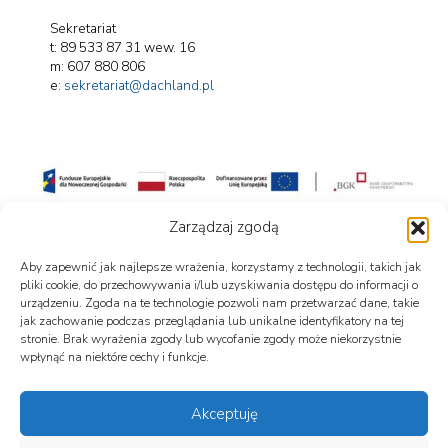
Sekretariat
t: 89 533 87 31 wew. 16
m: 607 880 806
e:
sekretariat@dachland.pl
Projekt współfinansowany przez Unię Europejską
Zarządzaj zgodą
„Ograniczenie zużycia energii pierwotnej w firmie Dachland Marek Maleszka”
Projekt realizowany w ramach Programu Fundusze Europejskie dla Nowoczesnej
Gospodarki 2021–2027.
Aby zapewnić jak najlepsze wrażenia, korzystamy z technologii, takich jak
Całkowita wartość projektu: 1 771 000,00 PLN
Wkład Funduszy Europejskich: 966 900,00 PLN
pliki cookie, do przechowywania i/lub uzyskiwania dostępu do informacji o
Więcej informacji znajduje się w zakładce „Dofinansowanie”.
urządzeniu. Zgoda na te technologie pozwoli nam przetwarzać dane, takie
jak zachowanie podczas przeglądania lub unikalne identyfikatory na tej
stronie. Brak wyrażenia zgody lub wycofanie zgody może niekorzystnie
wpłynąć na niektóre cechy i funkcje.
Akceptuję
We are using cookies to give you the best experience on our
Polityka prywatności
website.