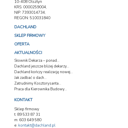
10-408 Olsztyn
KRS: 0000259004,
NIP: 7393014734,
REGON: 510031840
DACHLAND
SKLEP FIRMOWY
OFERTA
AKTUALNOŚCI
Słownik Dekarza – ponad...
Dachland jeszcze bliżej dekarzy...
Dachland kończy realizację nowej...
Jak zadbać o dach...
Zatrudnimy Kosztorysanta...
Praca dla Kierownika Budowy...
KONTAKT
Sklep firmowy
t: 89 533 87 31
m: 603 649 580
e:
kontakt@dachland.pl