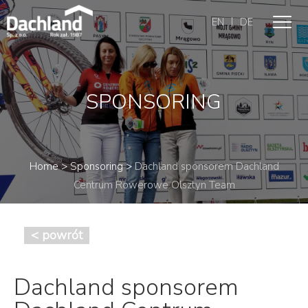
|
EN
DE
SPONSORING
Home
>
Sponsoring
>
Dachland sponsorem Dachland
Centrum Rowerowe Olsztyn Team
< powrót
Dachland sponsorem