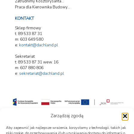
Zatrudnimy Kosztorysanta...
Praca dla Kierownika Budowy...
KONTAKT
Sklep firmowy
t: 89 533 87 31
m: 603 649 580
e:
kontakt@dachland.pl
Sekretariat
t: 89 533 87 31 wew. 16
m: 607 880 806
e:
sekretariat@dachland.pl
Projekt współfinansowany przez Unię Europejską
Zarządzaj zgodą
„Ograniczenie zużycia energii pierwotnej w firmie Dachland Marek Maleszka”
Projekt realizowany w ramach Programu Fundusze Europejskie dla Nowoczesnej
Gospodarki 2021–2027.
Aby zapewnić jak najlepsze wrażenia, korzystamy z technologii, takich jak
Całkowita wartość projektu: 1 771 000,00 PLN
Wkład Funduszy Europejskich: 966 900,00 PLN
pliki cookie, do przechowywania i/lub uzyskiwania dostępu do informacji o